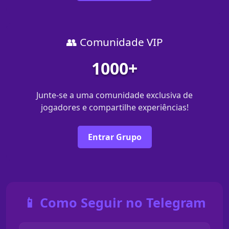
👥 Comunidade VIP
1000+
Junte-se a uma comunidade exclusiva de
jogadores e compartilhe experiências!
Entrar Grupo
📱 Como Seguir no Telegram