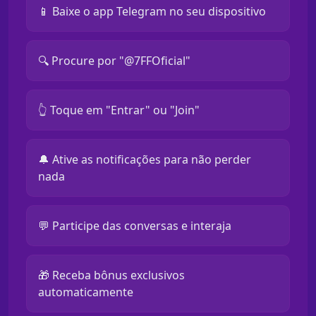
📱 Baixe o app Telegram no seu dispositivo
🔍 Procure por "@7FFOficial"
👆 Toque em "Entrar" ou "Join"
🔔 Ative as notificações para não perder
nada
💬 Participe das conversas e interaja
🎁 Receba bônus exclusivos
automaticamente