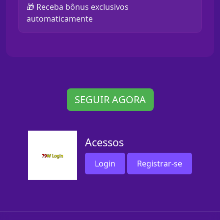
🎁 Receba bônus exclusivos
automaticamente
SEGUIR AGORA
Acessos
Login
Registrar-se