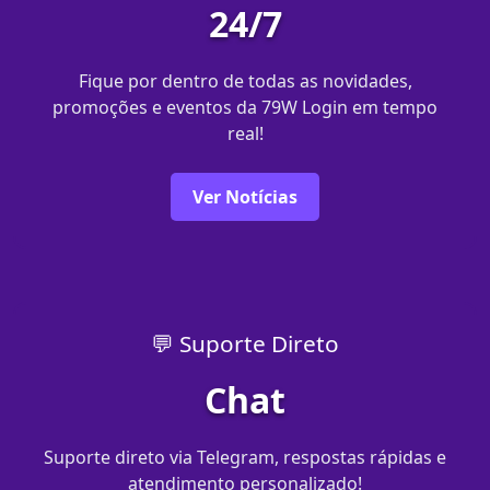
24/7
Fique por dentro de todas as novidades,
promoções e eventos da 79W Login em tempo
real!
Ver Notícias
💬 Suporte Direto
Chat
Suporte direto via Telegram, respostas rápidas e
atendimento personalizado!