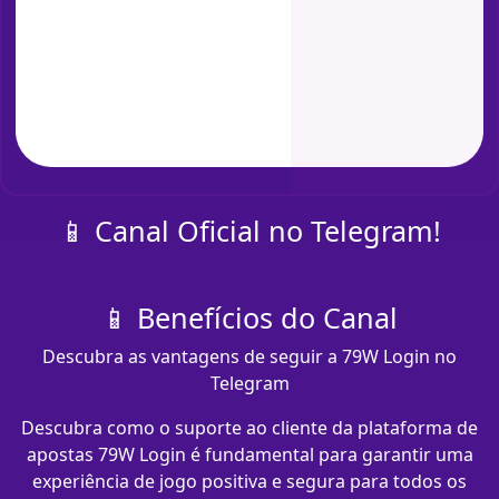
📱 Canal Oficial no Telegram!
📱 Benefícios do Canal
Descubra as vantagens de seguir a 79W Login no
Telegram
Descubra como o suporte ao cliente da plataforma de
apostas 79W Login é fundamental para garantir uma
experiência de jogo positiva e segura para todos os