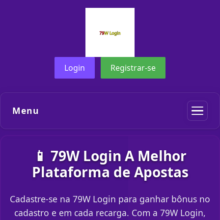
Login
Registrar-se
Menu
📱 79W Login A Melhor
Plataforma de Apostas
Cadastre-se na 79W Login para ganhar bônus no
cadastro e em cada recarga. Com a 79W Login,