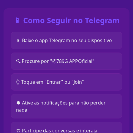
📱 Como Seguir no Telegram
📱 Baixe o app Telegram no seu dispositivo
🔍 Procure por "@789G APPOficial"
👆 Toque em "Entrar" ou "Join"
🔔 Ative as notificações para não perder
nada
💬 Participe das conversas e interaja