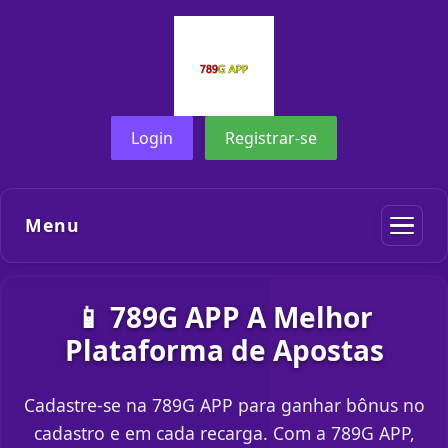
Login
Registrar-se
Menu
📱 789G APP A Melhor
Plataforma de Apostas
Cadastre-se na 789G APP para ganhar bônus no
cadastro e em cada recarga. Com a 789G APP,