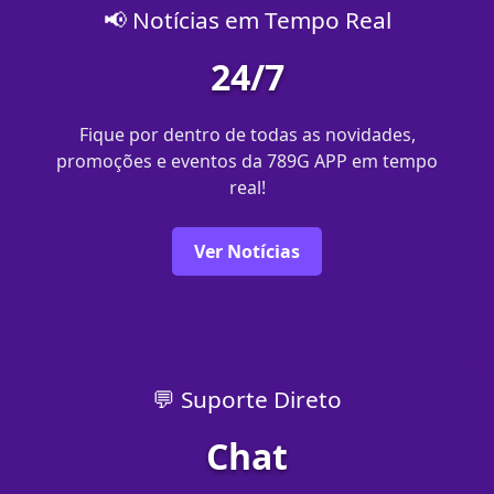
📢 Notícias em Tempo Real
24/7
Fique por dentro de todas as novidades,
promoções e eventos da 789G APP em tempo
real!
Ver Notícias
💬 Suporte Direto
Chat