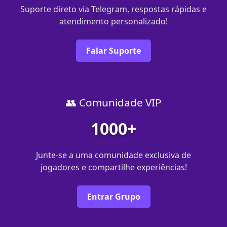
Suporte direto via Telegram, respostas rápidas e
atendimento personalizado!
Falar Suporte
👥 Comunidade VIP
1000+
Junte-se a uma comunidade exclusiva de
jogadores e compartilhe experiências!
Entrar Grupo