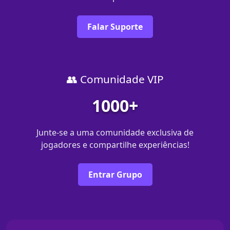
Falar Suporte
👥 Comunidade VIP
1000+
Junte-se a uma comunidade exclusiva de
jogadores e compartilhe experiências!
Entrar Grupo