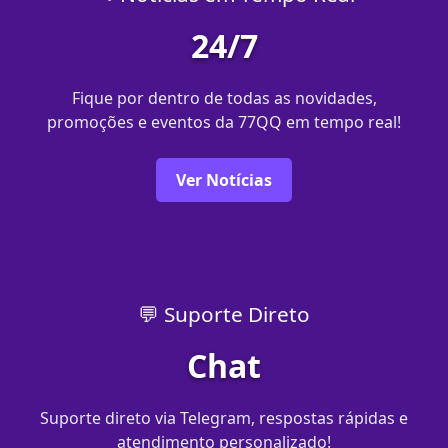
24/7
Fique por dentro de todas as novidades,
promoções e eventos da 77QQ em tempo real!
Ver Notícias
💬 Suporte Direto
Chat
Suporte direto via Telegram, respostas rápidas e
atendimento personalizado!