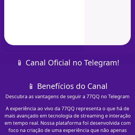
📱 Canal Oficial no Telegram!
📱 Benefícios do Canal
Descubra as vantagens de seguir a 77QQ no Telegram
A experiência ao vivo da 77QQ representa o que há de
mais avançado em tecnologia de streaming e interação
em tempo real. Nossa plataforma foi desenvolvida com
foco na criação de uma experiência que não apenas