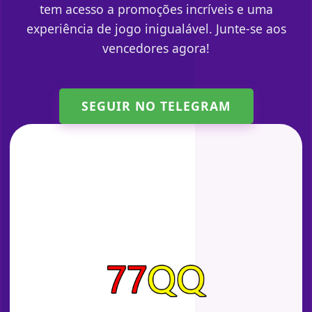
tem acesso a promoções incríveis e uma
experiência de jogo inigualável. Junte-se aos
vencedores agora!
SEGUIR NO TELEGRAM