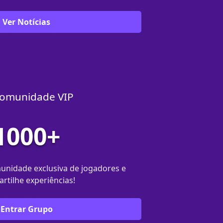
Ver Notícias
Comunidade VIP
1000+
unidade exclusiva de jogadores e
rtilhe experiências!
Entrar Grupo