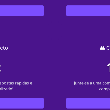
reto
👥 
t
espostas rápidas e
Junte-se a uma com
lizado!
compa
e