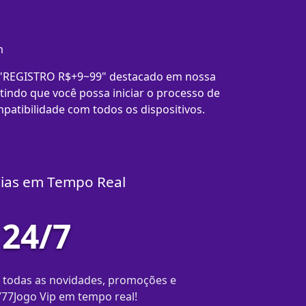
m
ão "REGISTRO R$+9~99" destacado em nossa
ntindo que você possa iniciar o processo de
patibilidade com todos os dispositivos.
cias em Tempo Real
24/7
e todas as novidades, promoções e
777Jogo Vip em tempo real!