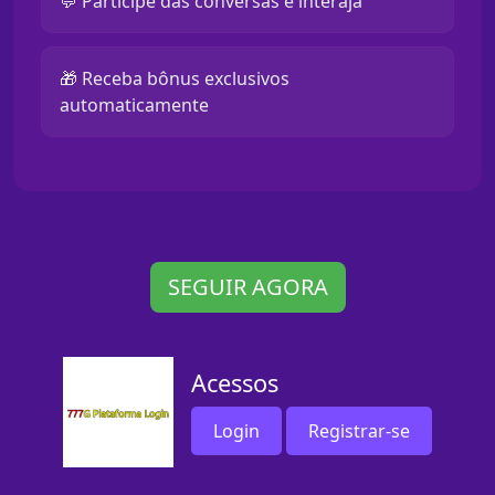
💬 Participe das conversas e interaja
🎁 Receba bônus exclusivos
automaticamente
SEGUIR AGORA
Acessos
Login
Registrar-se