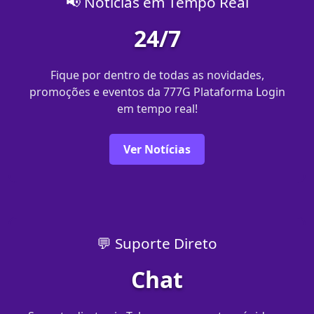
📢 Notícias em Tempo Real
24/7
Fique por dentro de todas as novidades,
promoções e eventos da 777G Plataforma Login
em tempo real!
Ver Notícias
💬 Suporte Direto
Chat