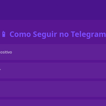
📱 Como Seguir no Telegram
ositivo
"