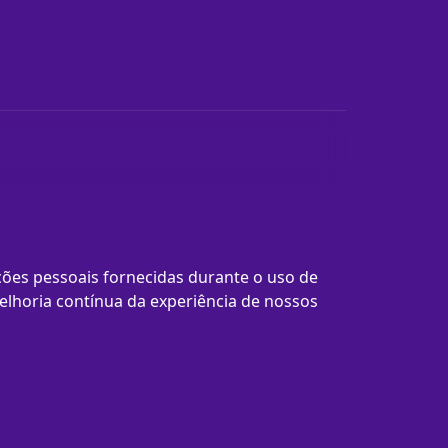
ões pessoais fornecidas durante o uso de
elhoria contínua da experiência de nossos