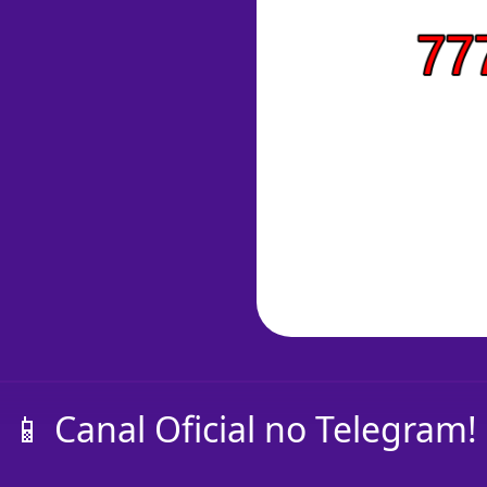
📱 Canal Oficial no Telegram!