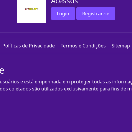
Acessos
Login
Registrar-se
Políticas de Privacidade
Termos e Condições
Sitemap
de
s usuários e está empenhada em proteger todas as informaç
os coletados são utilizados exclusivamente para fins de m