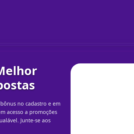
Melhor
postas
 bônus no cadastro e em
tem acesso a promoções
ualável. Junte-se aos