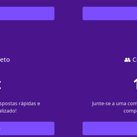
reto
👥 
t
espostas rápidas e
Junte-se a uma com
lizado!
compa
e