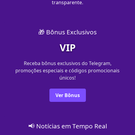
transparente.
🎁 Bônus Exclusivos
VIP
Receba bônus exclusivos do Telegram,
promoções especiais e códigos promocionais
únicos!
Ver Bônus
📢 Notícias em Tempo Real