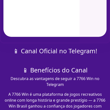
📱 Canal Oficial no Telegram!
📱 Benefícios do Canal
Descubra as vantagens de seguir a 7766 Win no
Telegram
A 7766 Win é uma plataforma de jogos recreativos
online com longa história e grande prestígio — a 7766
Win Brasil ganhou a confiança dos jogadores com