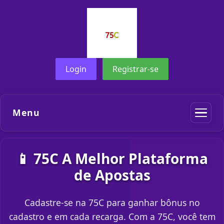
Login
Registrar-se
Menu
📱 75C A Melhor Plataforma
de Apostas
Cadastre-se na 75C para ganhar bônus no
cadastro e em cada recarga. Com a 75C, você tem