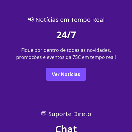
📢 Notícias em Tempo Real
24/7
Fique por dentro de todas as novidades,
promoções e eventos da 75C em tempo real!
Ver Notícias
💬 Suporte Direto
Chat