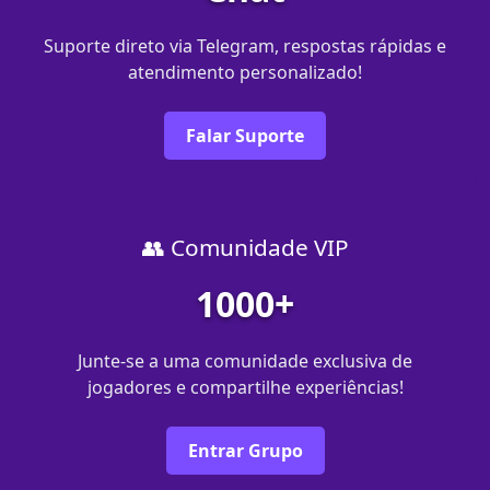
Suporte direto via Telegram, respostas rápidas e
atendimento personalizado!
Falar Suporte
👥 Comunidade VIP
1000+
Junte-se a uma comunidade exclusiva de
jogadores e compartilhe experiências!
Entrar Grupo