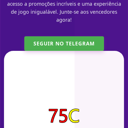
acesso a promoções incríveis e uma experiência
de jogo inigualável. Junte-se aos vencedores
agora!
SEGUIR NO TELEGRAM