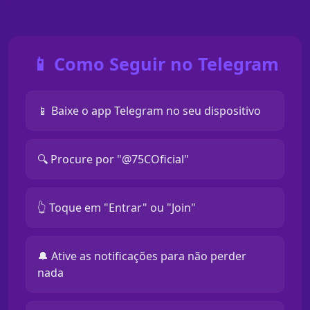
📱 Como Seguir no Telegram
📱 Baixe o app Telegram no seu dispositivo
🔍 Procure por "@75COficial"
👆 Toque em "Entrar" ou "Join"
🔔 Ative as notificações para não perder
nada