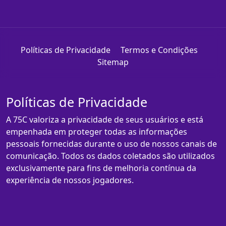
Políticas de Privacidade
Termos e Condições
Sitemap
Políticas de Privacidade
A 75C valoriza a privacidade de seus usuários e está
empenhada em proteger todas as informações
pessoais fornecidas durante o uso de nossos canais de
comunicação. Todos os dados coletados são utilizados
exclusivamente para fins de melhoria contínua da
experiência de nossos jogadores.