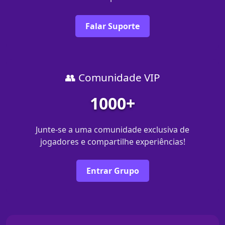
Falar Suporte
👥 Comunidade VIP
1000+
Junte-se a uma comunidade exclusiva de
jogadores e compartilhe experiências!
Entrar Grupo