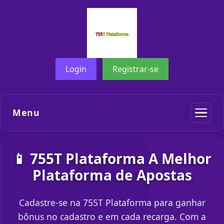
Login
Registrar-se
Menu
📱 755T Plataforma A Melhor
Plataforma de Apostas
Cadastre-se na 755T Plataforma para ganhar
bônus no cadastro e em cada recarga. Com a