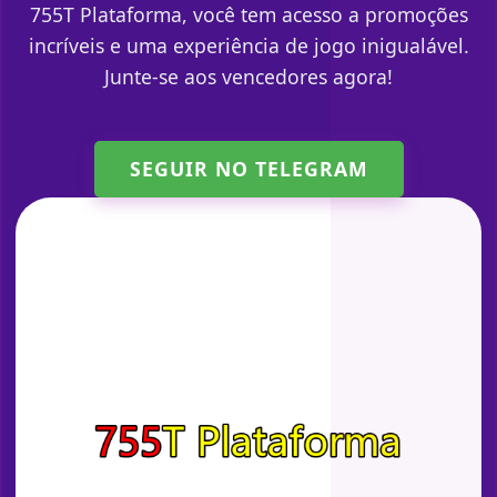
755T Plataforma, você tem acesso a promoções
incríveis e uma experiência de jogo inigualável.
Junte-se aos vencedores agora!
SEGUIR NO TELEGRAM