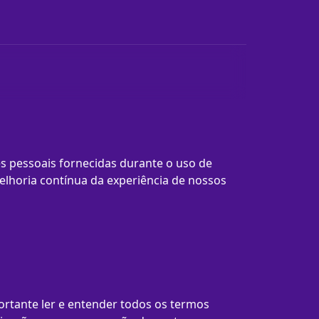
s pessoais fornecidas durante o uso de
elhoria contínua da experiência de nossos
rtante ler e entender todos os termos