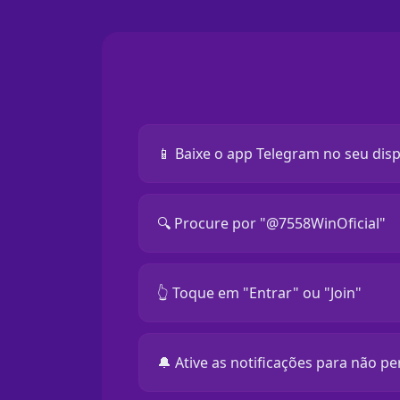
📱 Baixe o app Telegram no seu disp
🔍 Procure por "@7558WinOficial"
👆 Toque em "Entrar" ou "Join"
🔔 Ative as notificações para não p