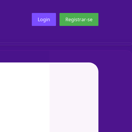
Login
Registrar-se