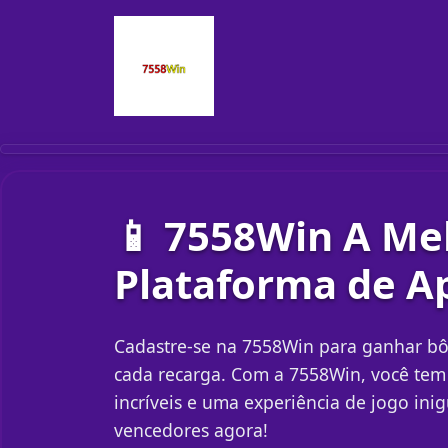
📱 7558Win A Me
Plataforma de A
Cadastre-se na 7558Win para ganhar bô
cada recarga. Com a 7558Win, você tem
incríveis e uma experiência de jogo inig
vencedores agora!