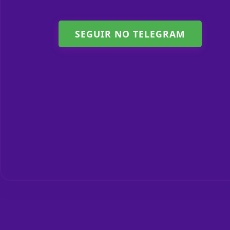
SEGUIR NO TELEGRAM