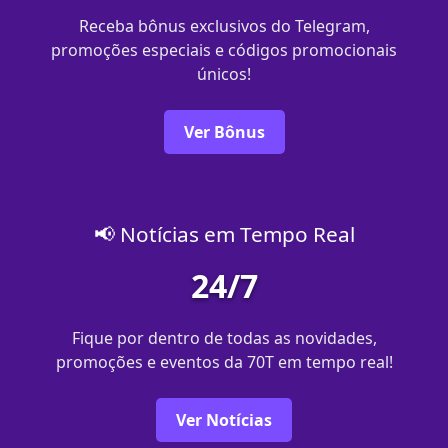
Receba bônus exclusivos do Telegram,
promoções especiais e códigos promocionais
únicos!
Ver Bônus
📢 Notícias em Tempo Real
24/7
Fique por dentro de todas as novidades,
promoções e eventos da 70T em tempo real!
Ver Notícias