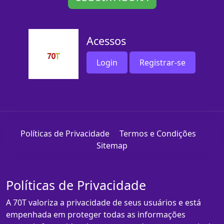
Acessos
Login
Registrar-se
Políticas de Privacidade
Termos e Condições
Sitemap
Políticas de Privacidade
A 70T valoriza a privacidade de seus usuários e está
empenhada em proteger todas as informações