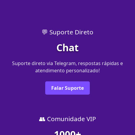
💬 Suporte Direto
Chat
Suporte direto via Telegram, respostas rápidas e
atendimento personalizado!
Falar Suporte
👥 Comunidade VIP
1000+