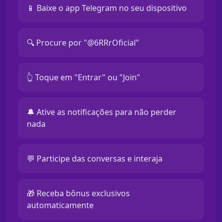
📱 Baixe o app Telegram no seu dispositivo
🔍 Procure por "@6RRrOficial"
👆 Toque em "Entrar" ou "Join"
🔔 Ative as notificações para não perder
nada
💬 Participe das conversas e interaja
🎁 Receba bônus exclusivos
automaticamente