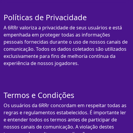
Políticas de Privacidade
A 6RRr valoriza a privacidade de seus usuários e está
empenhada em proteger todas as informações
pessoais fornecidas durante o uso de nossos canais de
comunicação. Todos os dados coletados são utilizados
exclusivamente para fins de melhoria contínua da
experiência de nossos jogadores.
Termos e Condições
Os usuários da 6RRr concordam em respeitar todas as
regras e regulamentos estabelecidos. É importante ler
e entender todos os termos antes de participar de
nossos canais de comunicação. A violação destes