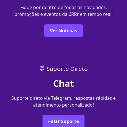
Fique por dentro de todas as novidades,
promoções e eventos da 6RRr em tempo real!
Ver Notícias
💬 Suporte Direto
Chat
Suporte direto via Telegram, respostas rápidas e
atendimento personalizado!
Falar Suporte