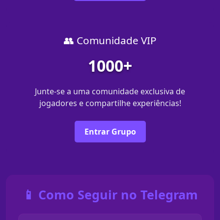
👥 Comunidade VIP
1000+
Junte-se a uma comunidade exclusiva de
jogadores e compartilhe experiências!
Entrar Grupo
📱 Como Seguir no Telegram