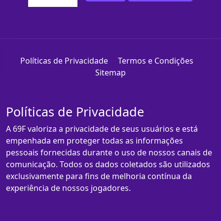
Políticas de Privacidade
Termos e Condições
Sitemap
Políticas de Privacidade
A 69F valoriza a privacidade de seus usuários e está
empenhada em proteger todas as informações
pessoais fornecidas durante o uso de nossos canais de
comunicação. Todos os dados coletados são utilizados
exclusivamente para fins de melhoria contínua da
experiência de nossos jogadores.