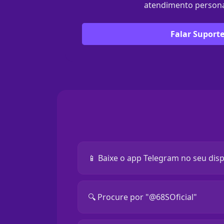
atendimento persona
Falar Suport
📱 Baixe o app Telegram no seu disp
🔍 Procure por "@68SOficial"