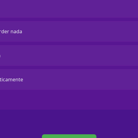
erder nada
a
aticamente