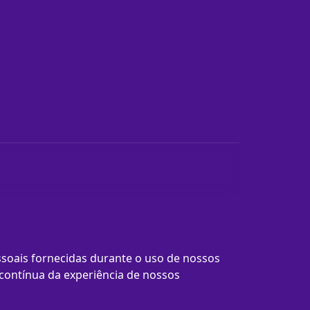
ssoais fornecidas durante o uso de nossos
 contínua da experiência de nossos