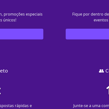
m, promoções especiais
Fique por dentro d
s únicos!
eventos
reto
👥 
t
espostas rápidas e
Junte-se a uma com