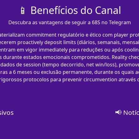
📱 Benefícios do Canal
Descubra as vantagens de seguir a 68S no Telegram
terializam commitment regulatório e ético com player prot
rem proactively deposit limits (diários, semanais, mensais)
s entram em vigor immediately para reduções ou após coolin
s durante estados emocionais comprometidos. Reality che
 dados de session (tempo decorrido, net win/loss), promov
ras a 6 meses ou exclusão permanente, durante os quais 
gorosos protocolos para prevenir circumvention através de
sivos
📢 Notí