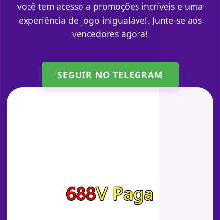
você tem acesso a promoções incríveis e uma
experiência de jogo inigualável. Junte-se aos
vencedores agora!
SEGUIR NO TELEGRAM