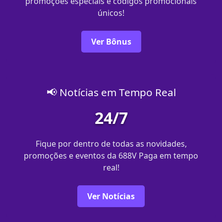
promoções especiais e códigos promocionais
únicos!
Ver Bônus
📢 Notícias em Tempo Real
24/7
Fique por dentro de todas as novidades,
promoções e eventos da 688V Paga em tempo
real!
Ver Notícias