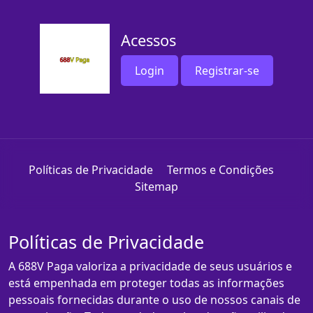
Acessos
Login
Registrar-se
Políticas de Privacidade
Termos e Condições
Sitemap
Políticas de Privacidade
A 688V Paga valoriza a privacidade de seus usuários e
está empenhada em proteger todas as informações
pessoais fornecidas durante o uso de nossos canais de