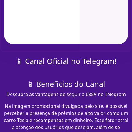
📱 Canal Oficial no Telegram!
📱 Benefícios do Canal
Descubra as vantagens de seguir a 688V no Telegram
Na imagem promocional divulgada pelo site, é possível
perceber a presença de prêmios de alto valor, como um
carro Tesla e recompensas em dinheiro. Esse fator atrai
a atenção dos usuários que desejam, além de se