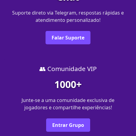
Suporte direto via Telegram, respostas rápidas e
atendimento personalizado!
Falar Suporte
👥 Comunidade VIP
1000+
Junte-se a uma comunidade exclusiva de
jogadores e compartilhe experiências!
Entrar Grupo