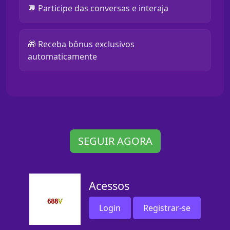
💬 Participe das conversas e interaja
🎁 Receba bônus exclusivos
automaticamente
SEGUIR AGORA
Acessos
Login
Registrar-se