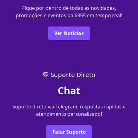
Fique por dentro de todas as novidades,
promoções e eventos da 6855 em tempo real!
Ver Notícias
💬 Suporte Direto
Chat
Suporte direto via Telegram, respostas rápidas e
atendimento personalizado!
Falar Suporte