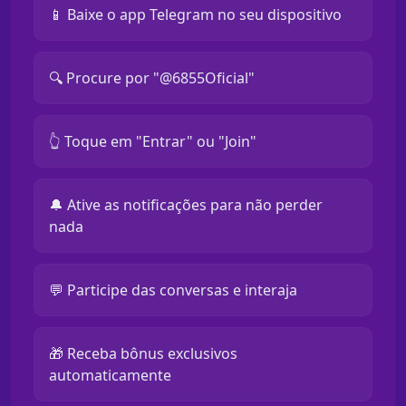
📱 Baixe o app Telegram no seu dispositivo
🔍 Procure por "@6855Oficial"
👆 Toque em "Entrar" ou "Join"
🔔 Ative as notificações para não perder
nada
💬 Participe das conversas e interaja
🎁 Receba bônus exclusivos
automaticamente