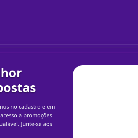
lhor
postas
nus no cadastro e em
 acesso a promoções
ualável. Junte-se aos