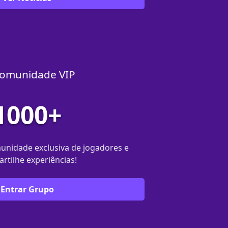
Comunidade VIP
1000+
unidade exclusiva de jogadores e
rtilhe experiências!
Entrar Grupo