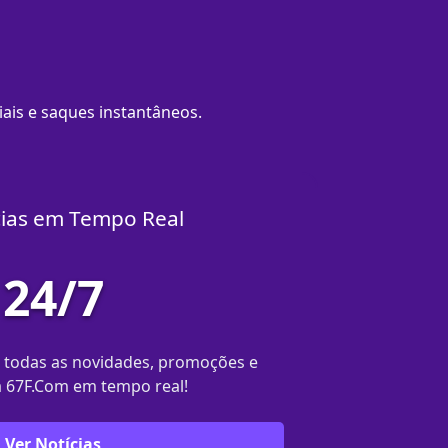
iais e saques instantâneos.
cias em Tempo Real
24/7
e todas as novidades, promoções e
a 67F.Com em tempo real!
Ver Notícias