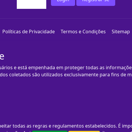
Políticas de Privacidade
Termos e Condições
Sitemap
de
suários e está empenhada em proteger todas as informaçõe
os coletados são utilizados exclusivamente para fins de m
itar todas as regras e regulamentos estabelecidos. É impo