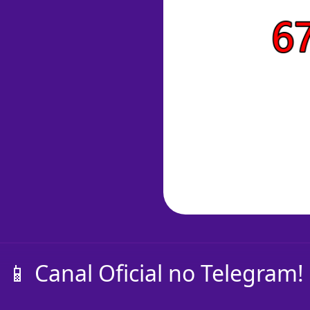
📱 Canal Oficial no Telegram!