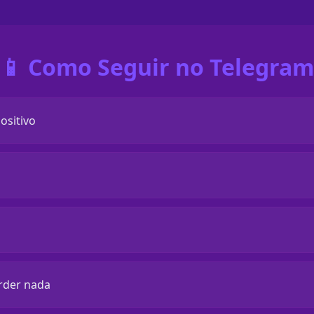
📱 Como Seguir no Telegram
ositivo
erder nada