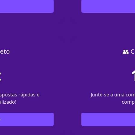
reto
👥 
t
espostas rápidas e
Junte-se a uma com
lizado!
compa
e