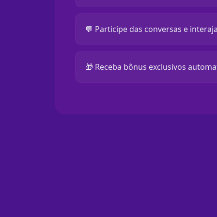
💬 Participe das conversas e interaj
🎁 Receba bônus exclusivos autom