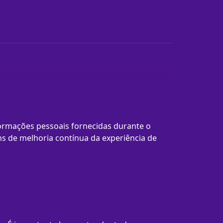
formações pessoais fornecidas durante o
ns de melhoria contínua da experiência de