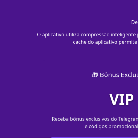
De
O aplicativo utiliza compressão inteligen
cache do aplicativo permit
🎁 Bônus Exclu
VIP
Receba bônus exclusivos do Telegra
e códigos promocionai