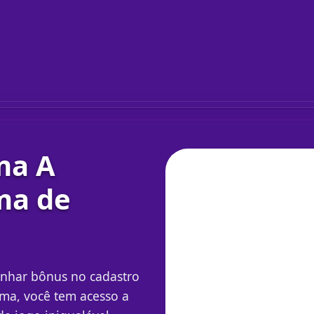
ma A
ma de
anhar bônus no cadastro
ma, você tem acesso a