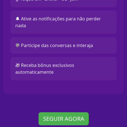
🔔 Ative as notificações para não perder
nada
💬 Participe das conversas e interaja
🎁 Receba bônus exclusivos
automaticamente
SEGUIR AGORA