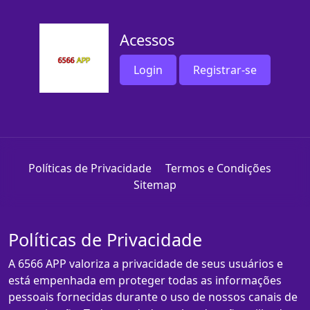
Acessos
Login
Registrar-se
Políticas de Privacidade
Termos e Condições
Sitemap
Políticas de Privacidade
A 6566 APP valoriza a privacidade de seus usuários e
está empenhada em proteger todas as informações
pessoais fornecidas durante o uso de nossos canais de