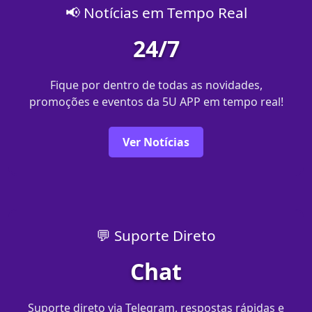
📢 Notícias em Tempo Real
24/7
Fique por dentro de todas as novidades,
promoções e eventos da 5U APP em tempo real!
Ver Notícias
💬 Suporte Direto
Chat
Suporte direto via Telegram, respostas rápidas e