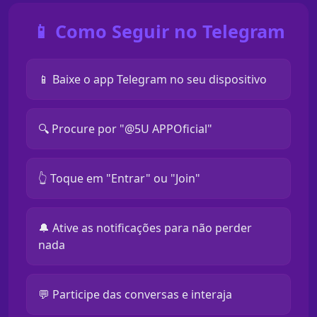
📱 Como Seguir no Telegram
📱 Baixe o app Telegram no seu dispositivo
🔍 Procure por "@5U APPOficial"
👆 Toque em "Entrar" ou "Join"
🔔 Ative as notificações para não perder
nada
💬 Participe das conversas e interaja