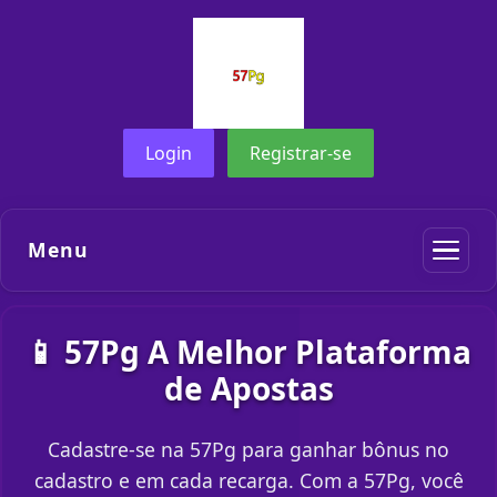
Login
Registrar-se
Menu
📱 57Pg A Melhor Plataforma
de Apostas
Cadastre-se na 57Pg para ganhar bônus no
cadastro e em cada recarga. Com a 57Pg, você