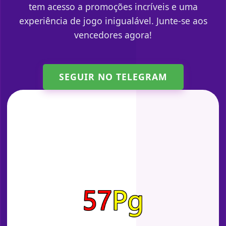
tem acesso a promoções incríveis e uma
experiência de jogo inigualável. Junte-se aos
vencedores agora!
SEGUIR NO TELEGRAM