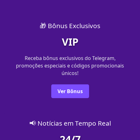
🎁 Bônus Exclusivos
VIP
Receba bônus exclusivos do Telegram,
promoções especiais e códigos promocionais
únicos!
Ver Bônus
📢 Notícias em Tempo Real
24/7