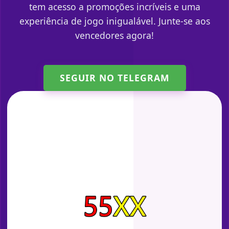
tem acesso a promoções incríveis e uma
experiência de jogo inigualável. Junte-se aos
vencedores agora!
SEGUIR NO TELEGRAM