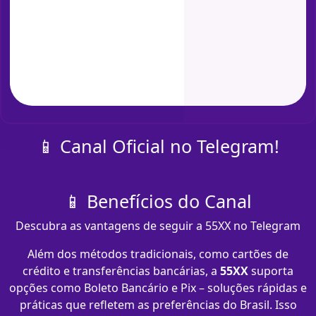
📱 Canal Oficial no Telegram!
📱 Benefícios do Canal
Descubra as vantagens de seguir a 55XX no Telegram
Além dos métodos tradicionais, como cartões de
crédito e transferências bancárias, a
55XX
suporta
opções como Boleto Bancário e Pix – soluções rápidas e
práticas que refletem as preferências do Brasil. Isso