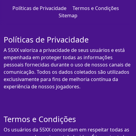
Políticas de Privacidade
Termos e Condições
Sitemap
Políticas de Privacidade
A 55XX valoriza a privacidade de seus usuários e está
empenhada em proteger todas as informações
pessoais fornecidas durante o uso de nossos canais de
comunicação. Todos os dados coletados são utilizados
exclusivamente para fins de melhoria contínua da
experiência de nossos jogadores.
Termos e Condições
Os usuários da 55XX concordam em respeitar todas as