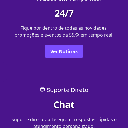
24/7
Fique por dentro de todas as novidades,
promoções e eventos da 55XX em tempo real!
Ver Notícias
💬 Suporte Direto
Chat
Suporte direto via Telegram, respostas rápidas e
atendimento personalizado!