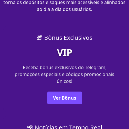
torna os depósitos e saques mais acessíveis e alinhados
ao dia a dia dos usuários.
🎁 Bônus Exclusivos
VIP
Receba bônus exclusivos do Telegram,
promoções especiais e códigos promocionais
únicos!
Ver Bônus
📢 Notícias em Tempo Real