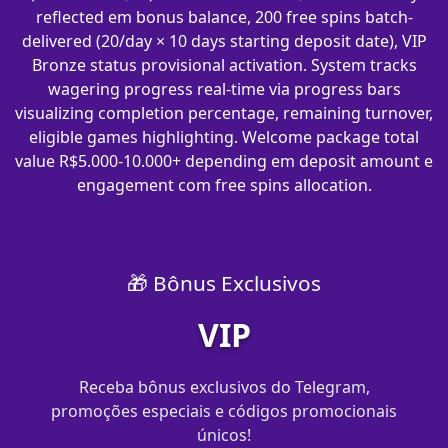
reflected em bonus balance, 200 free spins batch-
delivered (20/day × 10 days starting deposit date), VIP
Bronze status provisional activation. System tracks
wagering progress real-time via progress bars
visualizing completion percentage, remaining turnover,
eligible games highlighting. Welcome package total
value R$5.000-10.000+ depending em deposit amount e
engagement com free spins allocation.
🎁 Bônus Exclusivos
VIP
Receba bônus exclusivos do Telegram,
promoções especiais e códigos promocionais
únicos!