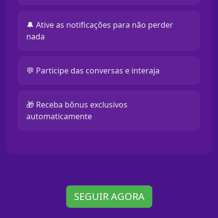
🔔 Ative as notificações para não perder
nada
💬 Participe das conversas e interaja
🎁 Receba bônus exclusivos
automaticamente
SEGUIR AGORA