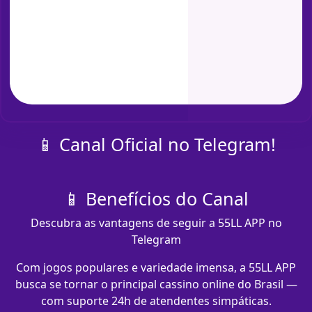
📱 Canal Oficial no Telegram!
📱 Benefícios do Canal
Descubra as vantagens de seguir a 55LL APP no
Telegram
Com jogos populares e variedade imensa, a 55LL APP
busca se tornar o principal cassino online do Brasil —
com suporte 24h de atendentes simpáticas.