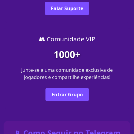
Falar Suporte
👥 Comunidade VIP
1000+
Junte-se a uma comunidade exclusiva de
jogadores e compartilhe experiências!
Entrar Grupo
📱 Como Seguir no Telegram