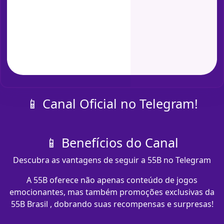
📱 Canal Oficial no Telegram!
📱 Benefícios do Canal
Descubra as vantagens de seguir a 55B no Telegram
A 55B oferece não apenas conteúdo de jogos
emocionantes, mas também promoções exclusivas da
55B Brasil , dobrando suas recompensas e surpresas!