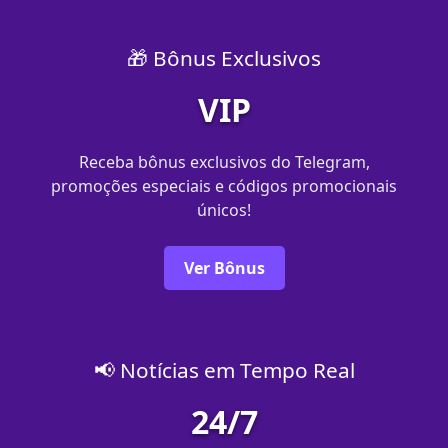
🎁 Bônus Exclusivos
VIP
Receba bônus exclusivos do Telegram,
promoções especiais e códigos promocionais
únicos!
Ver Bônus
📢 Notícias em Tempo Real
24/7