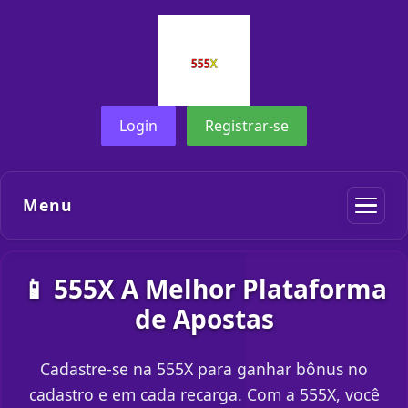
Login
Registrar-se
Menu
📱 555X A Melhor Plataforma
de Apostas
Cadastre-se na 555X para ganhar bônus no
cadastro e em cada recarga. Com a 555X, você