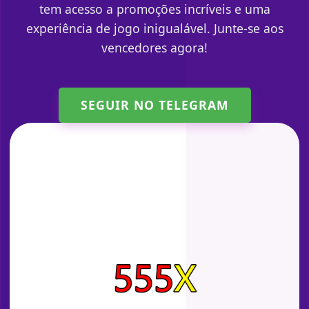
tem acesso a promoções incríveis e uma
experiência de jogo inigualável. Junte-se aos
vencedores agora!
SEGUIR NO TELEGRAM