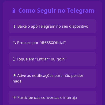
📱 Como Seguir no Telegram
📱 Baixe o app Telegram no seu dispositivo
🔍 Procure por "@555XOficial"
👆 Toque em "Entrar" ou "Join"
🔔 Ative as notificações para não perder
nada
💬 Participe das conversas e interaja