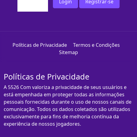
Login
Registrar-se
Políticas de Privacidade
Termos e Condições
Sitemap
Políticas de Privacidade
A 5526 Com valoriza a privacidade de seus usuários e
está empenhada em proteger todas as informações
pessoais fornecidas durante o uso de nossos canais de
comunicação. Todos os dados coletados são utilizados
exclusivamente para fins de melhoria contínua da
experiência de nossos jogadores.