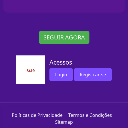
SEGUIR AGORA
Acessos
Login
Registrar-se
Políticas de Privacidade
Termos e Condições
Sitemap