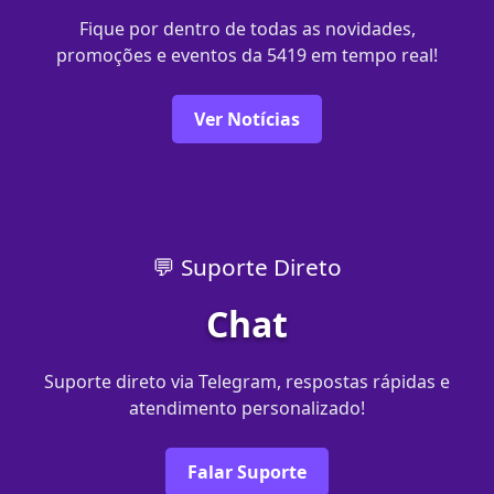
Fique por dentro de todas as novidades,
promoções e eventos da 5419 em tempo real!
Ver Notícias
💬 Suporte Direto
Chat
Suporte direto via Telegram, respostas rápidas e
atendimento personalizado!
Falar Suporte