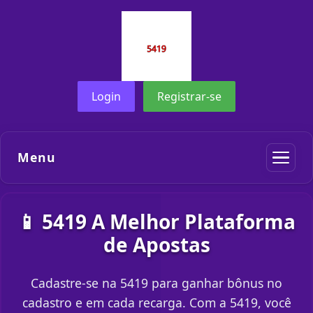
Login
Registrar-se
Menu
📱 5419 A Melhor Plataforma
de Apostas
Cadastre-se na 5419 para ganhar bônus no
cadastro e em cada recarga. Com a 5419, você