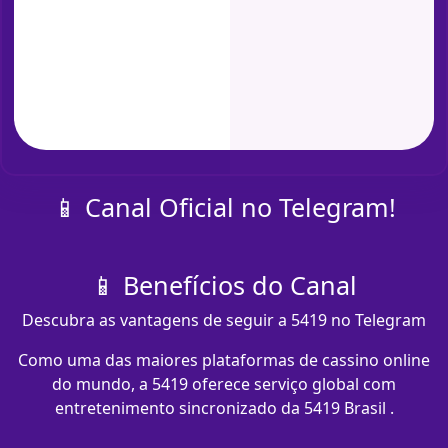
📱 Canal Oficial no Telegram!
📱 Benefícios do Canal
Descubra as vantagens de seguir a 5419 no Telegram
Como uma das maiores plataformas de cassino online
do mundo, a 5419 oferece serviço global com
entretenimento sincronizado da 5419 Brasil .