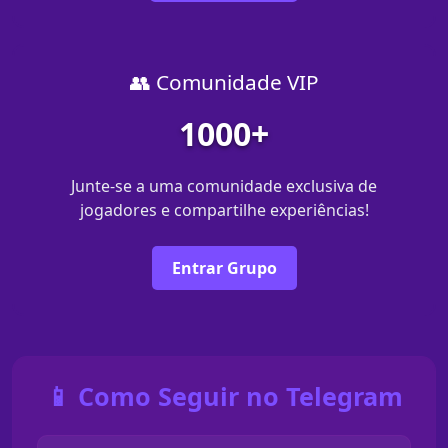
👥 Comunidade VIP
1000+
Junte-se a uma comunidade exclusiva de
jogadores e compartilhe experiências!
Entrar Grupo
📱 Como Seguir no Telegram