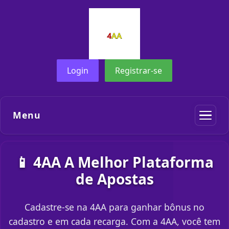
Login
Registrar-se
Menu
📱 4AA A Melhor Plataforma
de Apostas
Cadastre-se na 4AA para ganhar bônus no
cadastro e em cada recarga. Com a 4AA, você tem