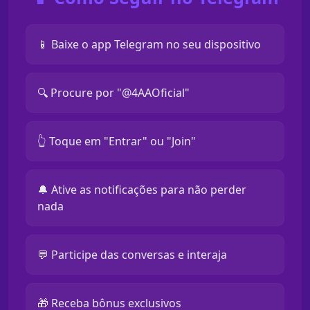
📱 Baixe o app Telegram no seu dispositivo
🔍 Procure por "@4AAOficial"
👆 Toque em "Entrar" ou "Join"
🔔 Ative as notificações para não perder
nada
💬 Participe das conversas e interaja
🎁 Receba bônus exclusivos