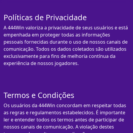
Políticas de Privacidade
A 444Win valoriza a privacidade de seus usuários e está
empenhada em proteger todas as informações
pessoais fornecidas durante o uso de nossos canais de
comunicação. Todos os dados coletados são utilizados
exclusivamente para fins de melhoria contínua da
experiência de nossos jogadores.
Termos e Condições
Os usuários da 444Win concordam em respeitar todas
as regras e regulamentos estabelecidos. É importante
ler e entender todos os termos antes de participar de
nossos canais de comunicação. A violação destes