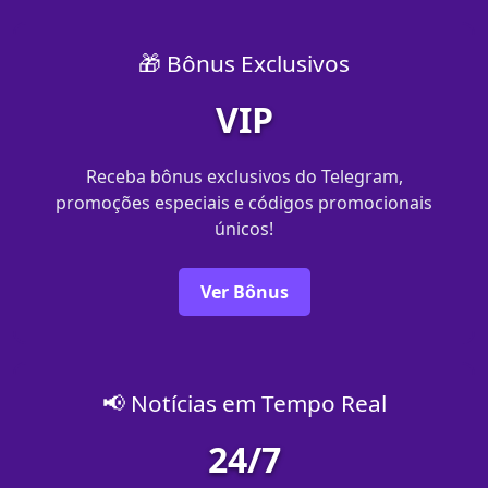
🎁 Bônus Exclusivos
VIP
Receba bônus exclusivos do Telegram,
promoções especiais e códigos promocionais
únicos!
Ver Bônus
📢 Notícias em Tempo Real
24/7