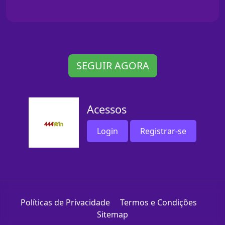
SEGUIR AGORA
Acessos
Login
Registrar-se
Políticas de Privacidade
Termos e Condições
Sitemap