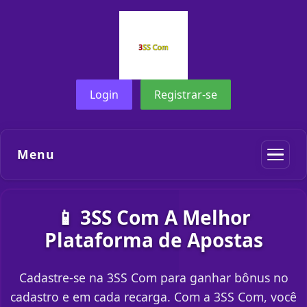
Login
Registrar-se
Menu
📱 3SS Com A Melhor
Plataforma de Apostas
Cadastre-se na 3SS Com para ganhar bônus no
cadastro e em cada recarga. Com a 3SS Com, você