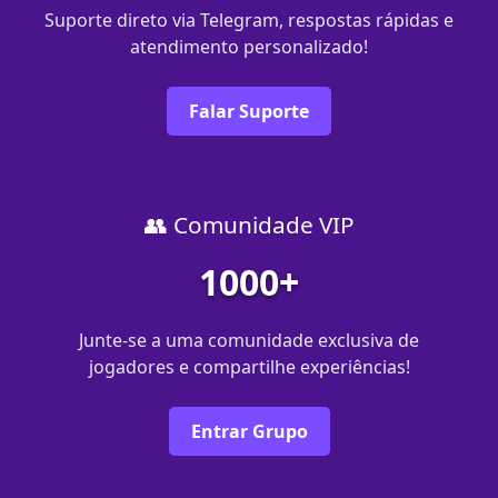
Suporte direto via Telegram, respostas rápidas e
atendimento personalizado!
Falar Suporte
👥 Comunidade VIP
1000+
Junte-se a uma comunidade exclusiva de
jogadores e compartilhe experiências!
Entrar Grupo