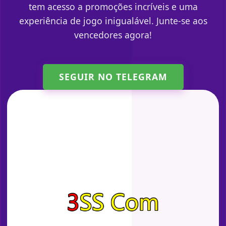
tem acesso a promoções incríveis e uma
experiência de jogo inigualável. Junte-se aos
vencedores agora!
SEGUIR NO TELEGRAM