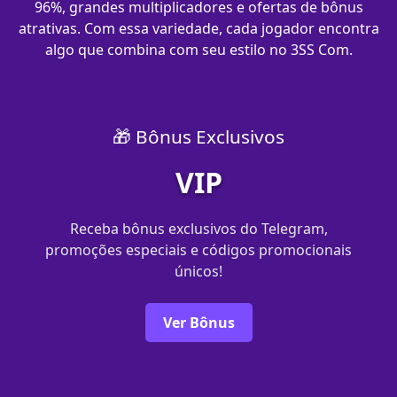
96%, grandes multiplicadores e ofertas de bônus
atrativas. Com essa variedade, cada jogador encontra
algo que combina com seu estilo no 3SS Com.
🎁 Bônus Exclusivos
VIP
Receba bônus exclusivos do Telegram,
promoções especiais e códigos promocionais
únicos!
Ver Bônus