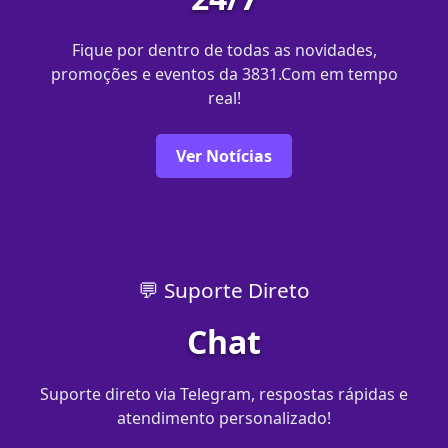
Fique por dentro de todas as novidades,
promoções e eventos da 3831.Com em tempo
real!
Ver Notícias
💬 Suporte Direto
Chat
Suporte direto via Telegram, respostas rápidas e
atendimento personalizado!