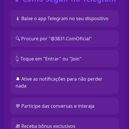
📱 Baixe o app Telegram no seu dispositivo
🔍 Procure por "@3831.ComOficial"
👆 Toque em "Entrar" ou "Join"
🔔 Ative as notificações para não perder
nada
💬 Participe das conversas e interaja
🎁 Receba bônus exclusivos