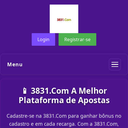
Login
Registrar-se
Menu
📱 3831.Com A Melhor
Plataforma de Apostas
Cadastre-se na 3831.Com para ganhar bônus no
cadastro e em cada recarga. Com a 3831.Com,