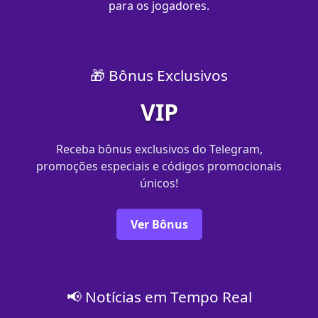
para os jogadores.
🎁 Bônus Exclusivos
VIP
Receba bônus exclusivos do Telegram,
promoções especiais e códigos promocionais
únicos!
Ver Bônus
📢 Notícias em Tempo Real