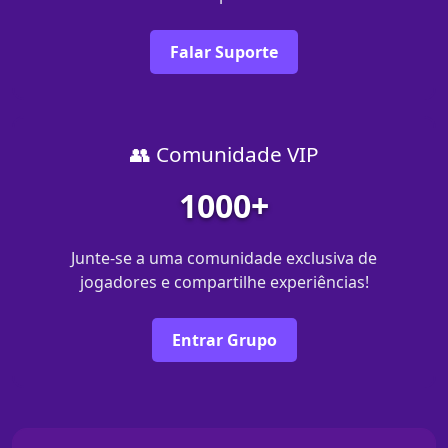
Falar Suporte
👥 Comunidade VIP
1000+
Junte-se a uma comunidade exclusiva de
jogadores e compartilhe experiências!
Entrar Grupo