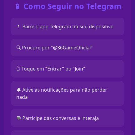
📱 Como Seguir no Telegram
📱 Baixe o app Telegram no seu dispositivo
🔍 Procure por "@36GameOficial"
👆 Toque em "Entrar" ou "Join"
🔔 Ative as notificações para não perder
nada
💬 Participe das conversas e interaja