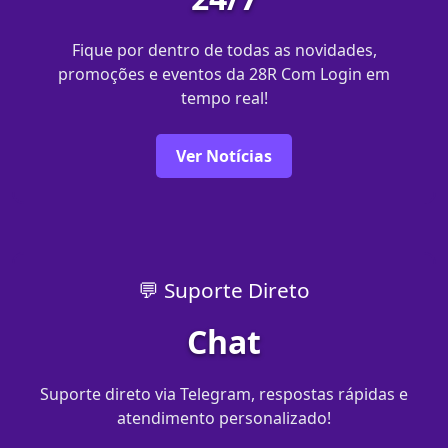
Fique por dentro de todas as novidades,
promoções e eventos da 28R Com Login em
tempo real!
Ver Notícias
💬 Suporte Direto
Chat
Suporte direto via Telegram, respostas rápidas e
atendimento personalizado!