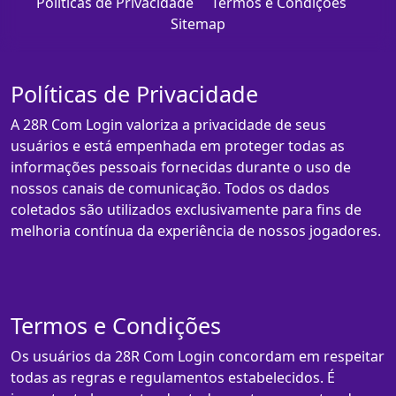
Políticas de Privacidade
Termos e Condições
Sitemap
Políticas de Privacidade
A 28R Com Login valoriza a privacidade de seus
usuários e está empenhada em proteger todas as
informações pessoais fornecidas durante o uso de
nossos canais de comunicação. Todos os dados
coletados são utilizados exclusivamente para fins de
melhoria contínua da experiência de nossos jogadores.
Termos e Condições
Os usuários da 28R Com Login concordam em respeitar
todas as regras e regulamentos estabelecidos. É