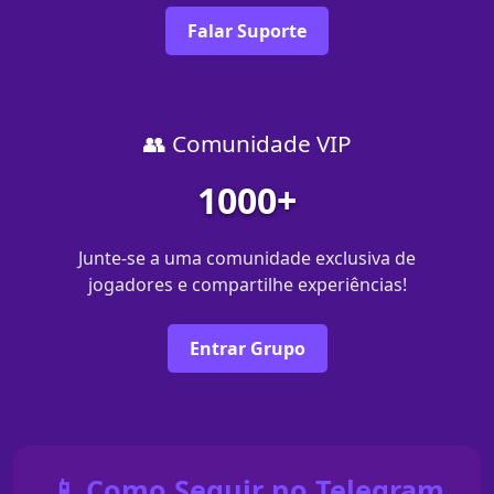
Falar Suporte
👥 Comunidade VIP
1000+
Junte-se a uma comunidade exclusiva de
jogadores e compartilhe experiências!
Entrar Grupo
📱 Como Seguir no Telegram