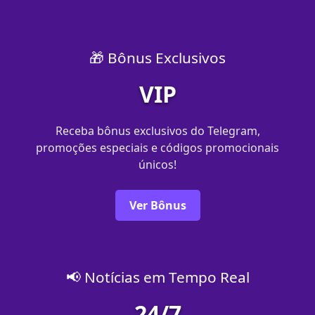
🎁 Bônus Exclusivos
VIP
Receba bônus exclusivos do Telegram,
promoções especiais e códigos promocionais
únicos!
Ver Bônus
📢 Notícias em Tempo Real
24/7