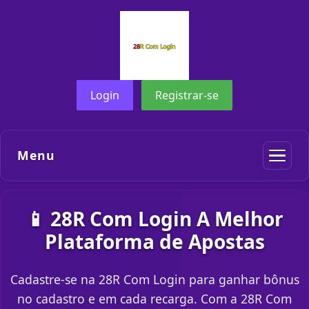
Login
Registrar-se
Menu
📱 28R Com Login A Melhor
Plataforma de Apostas
Cadastre-se na 28R Com Login para ganhar bônus
no cadastro e em cada recarga. Com a 28R Com