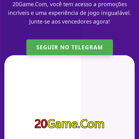
20Game.Com, você tem acesso a promoções
incríveis e uma experiência de jogo inigualável.
Junte-se aos vencedores agora!
SEGUIR NO TELEGRAM