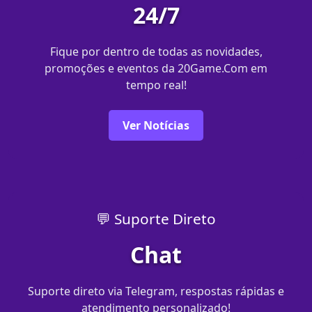
24/7
Fique por dentro de todas as novidades,
promoções e eventos da 20Game.Com em
tempo real!
Ver Notícias
💬 Suporte Direto
Chat
Suporte direto via Telegram, respostas rápidas e
atendimento personalizado!