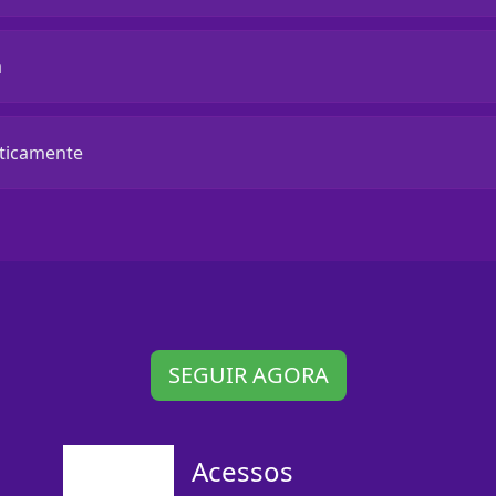
a
aticamente
SEGUIR AGORA
Acessos