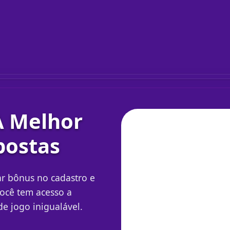
A Melhor
postas
r bônus no cadastro e
ocê tem acesso a
e jogo inigualável.