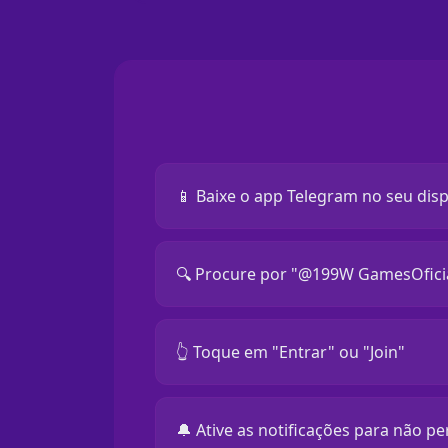
📱 Baixe o app Telegram no seu disp
🔍 Procure por "@199W GamesOfici
👆 Toque em "Entrar" ou "Join"
🔔 Ative as notificações para não p