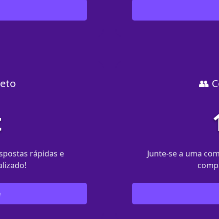
reto
👥 
t
espostas rápidas e
Junte-se a uma com
lizado!
compa
e