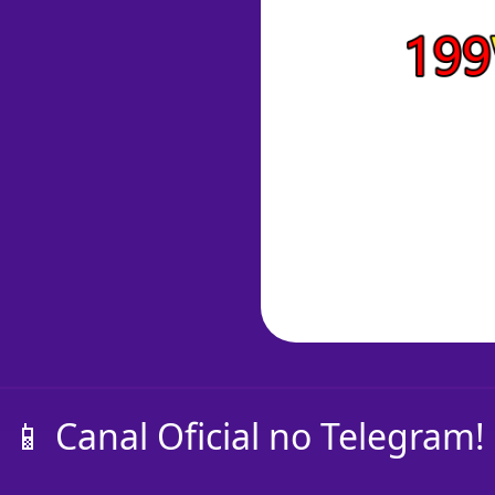
📱 Canal Oficial no Telegram!