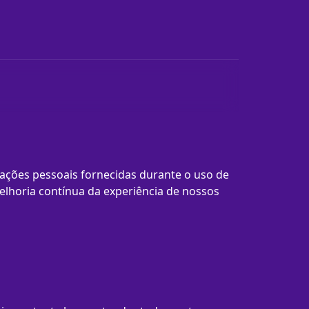
ações pessoais fornecidas durante o uso de
elhoria contínua da experiência de nossos