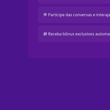
💬 Participe das conversas e interaj
🎁 Receba bônus exclusivos autom