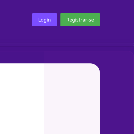
Login
Registrar-se