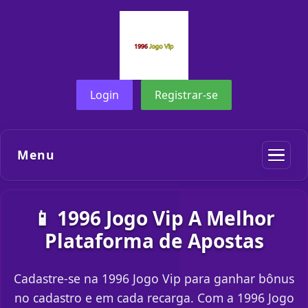
Login
Registrar-se
Menu
📱 1996 Jogo Vip A Melhor
Plataforma de Apostas
Cadastre-se na 1996 Jogo Vip para ganhar bônus
no cadastro e em cada recarga. Com a 1996 Jogo