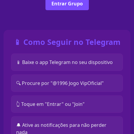
Entrar Grupo
📱 Como Seguir no Telegram
📱 Baixe o app Telegram no seu dispositivo
🔍 Procure por "@1996 Jogo VipOficial"
👆 Toque em "Entrar" ou "Join"
🔔 Ative as notificações para não perder
nada