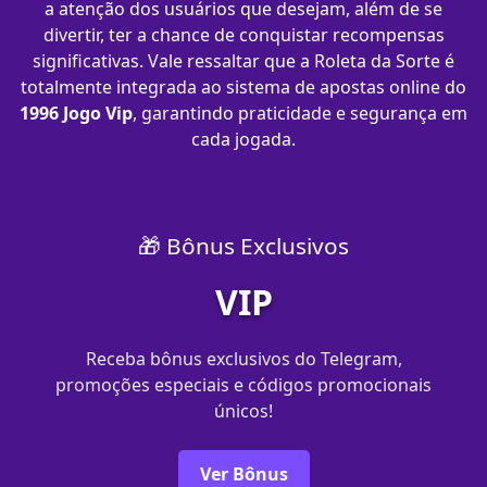
a atenção dos usuários que desejam, além de se
divertir, ter a chance de conquistar recompensas
significativas. Vale ressaltar que a Roleta da Sorte é
totalmente integrada ao sistema de apostas online do
1996 Jogo Vip
, garantindo praticidade e segurança em
cada jogada.
🎁 Bônus Exclusivos
VIP
Receba bônus exclusivos do Telegram,
promoções especiais e códigos promocionais
únicos!
Ver Bônus