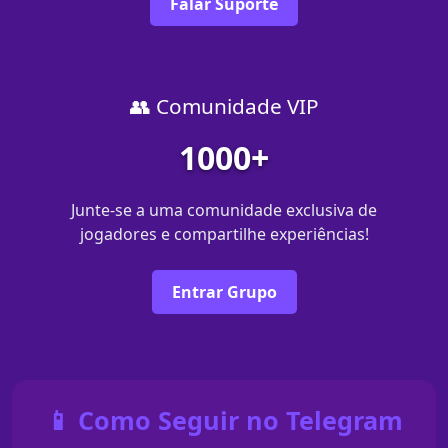
Falar Suporte
👥 Comunidade VIP
1000+
Junte-se a uma comunidade exclusiva de
jogadores e compartilhe experiências!
Entrar Grupo
📱 Como Seguir no Telegram