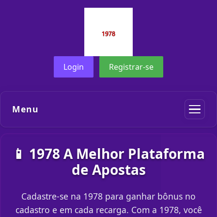
Login
Registrar-se
Menu
📱 1978 A Melhor Plataforma
de Apostas
Cadastre-se na 1978 para ganhar bônus no
cadastro e em cada recarga. Com a 1978, você