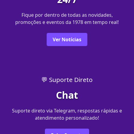
Fique por dentro de todas as novidades,
promoções e eventos da 1978 em tempo real!
Ver Notícias
💬 Suporte Direto
Chat
Suporte direto via Telegram, respostas rápidas e
atendimento personalizado!