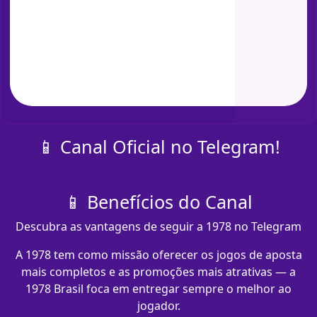
📱 Canal Oficial no Telegram!
📱 Benefícios do Canal
Descubra as vantagens de seguir a 1978 no Telegram
A 1978 tem como missão oferecer os jogos de aposta
mais completos e as promoções mais atrativas — a
1978 Brasil foca em entregar sempre o melhor ao
jogador.