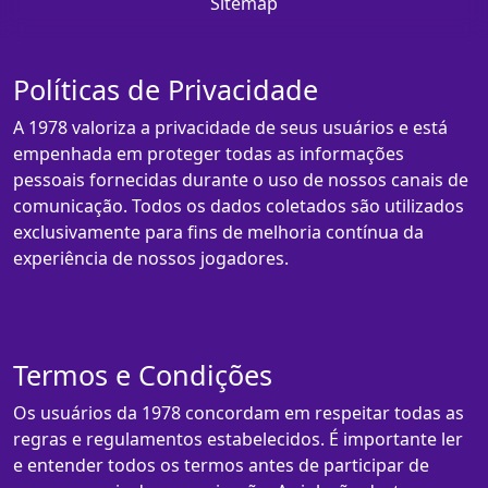
Sitemap
Políticas de Privacidade
A 1978 valoriza a privacidade de seus usuários e está
empenhada em proteger todas as informações
pessoais fornecidas durante o uso de nossos canais de
comunicação. Todos os dados coletados são utilizados
exclusivamente para fins de melhoria contínua da
experiência de nossos jogadores.
Termos e Condições
Os usuários da 1978 concordam em respeitar todas as
regras e regulamentos estabelecidos. É importante ler
e entender todos os termos antes de participar de