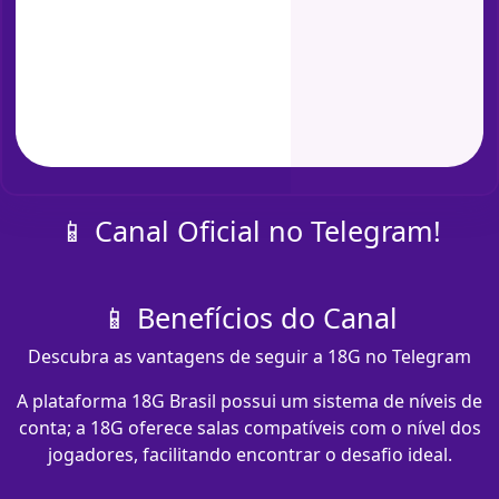
📱 Canal Oficial no Telegram!
📱 Benefícios do Canal
Descubra as vantagens de seguir a 18G no Telegram
A plataforma 18G Brasil possui um sistema de níveis de
conta; a 18G oferece salas compatíveis com o nível dos
jogadores, facilitando encontrar o desafio ideal.