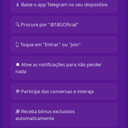
📱 Baixe o app Telegram no seu dispositivo
🔍 Procure por "@18GOficial"
👆 Toque em "Entrar" ou "Join"
🔔 Ative as notificações para não perder
nada
💬 Participe das conversas e interaja
🎁 Receba bônus exclusivos
automaticamente