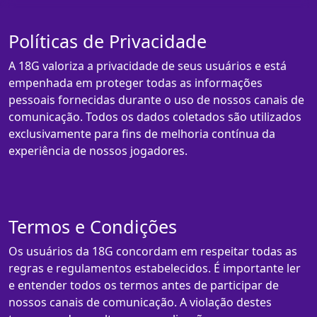
Políticas de Privacidade
A 18G valoriza a privacidade de seus usuários e está
empenhada em proteger todas as informações
pessoais fornecidas durante o uso de nossos canais de
comunicação. Todos os dados coletados são utilizados
exclusivamente para fins de melhoria contínua da
experiência de nossos jogadores.
Termos e Condições
Os usuários da 18G concordam em respeitar todas as
regras e regulamentos estabelecidos. É importante ler
e entender todos os termos antes de participar de
nossos canais de comunicação. A violação destes