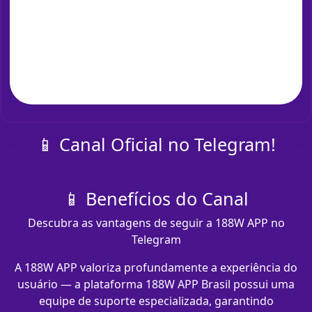
📱 Canal Oficial no Telegram!
📱 Benefícios do Canal
Descubra as vantagens de seguir a 188W APP no
Telegram
A 188W APP valoriza profundamente a experiência do
usuário — a plataforma 188W APP Brasil possui uma
equipe de suporte especializada, garantindo