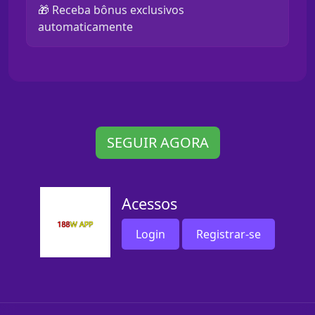
🎁 Receba bônus exclusivos
automaticamente
SEGUIR AGORA
Acessos
Login
Registrar-se