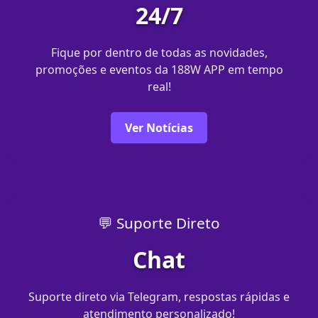
24/7
Fique por dentro de todas as novidades,
promoções e eventos da 188W APP em tempo
real!
Ver Notícias
💬 Suporte Direto
Chat
Suporte direto via Telegram, respostas rápidas e
atendimento personalizado!