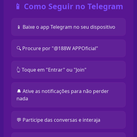
📱 Como Seguir no Telegram
📱 Baixe o app Telegram no seu dispositivo
🔍 Procure por "@188W APPOficial"
👆 Toque em "Entrar" ou "Join"
🔔 Ative as notificações para não perder
nada
💬 Participe das conversas e interaja