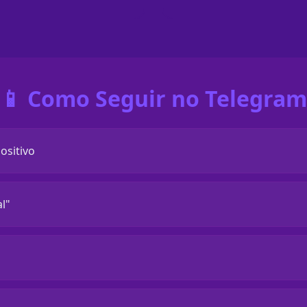
📱 Como Seguir no Telegram
ositivo
l"