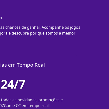
m
suas chances de ganhar. Acompanhe os jogos
agora e descubra por que somos a melhor
cias em Tempo Real
24/7
e todas as novidades, promoções e
007Game CC em tempo real!