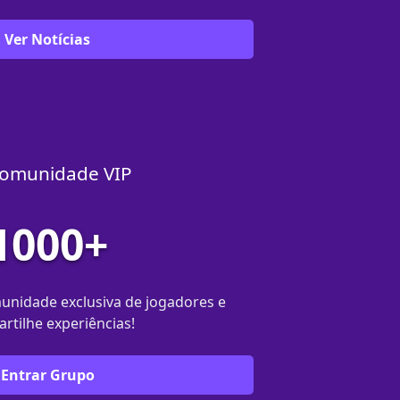
Ver Notícias
Comunidade VIP
1000+
unidade exclusiva de jogadores e
rtilhe experiências!
Entrar Grupo