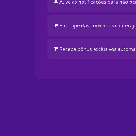
🔔 Ative as notificações para não p
💬 Participe das conversas e interaj
🎁 Receba bônus exclusivos autom