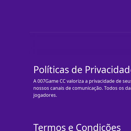
Políticas de Privacida
A 007Game CC valoriza a privacidade de se
nossos canais de comunicação. Todos os dad
jogadores.
Termos e Condições