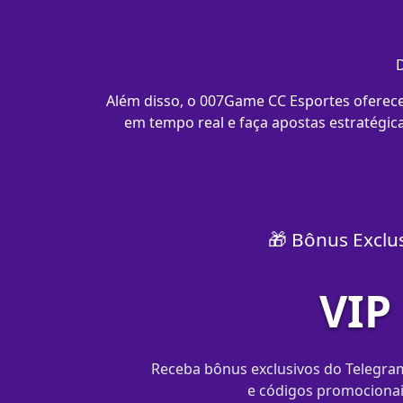
Além disso, o 007Game CC Esportes oferece
em tempo real e faça apostas estratégi
🎁 Bônus Exclu
VIP
Receba bônus exclusivos do Telegra
e códigos promocionai