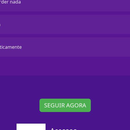
erder nada
a
aticamente
SEGUIR AGORA