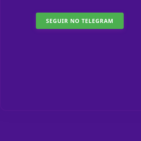
SEGUIR NO TELEGRAM