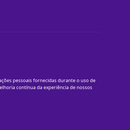
ações pessoais fornecidas durante o uso de
elhoria contínua da experiência de nossos