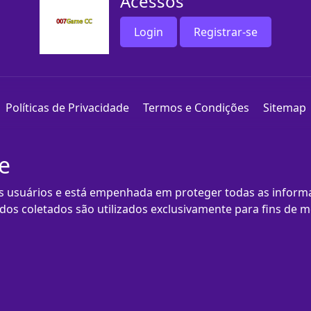
Acessos
Login
Registrar-se
Políticas de Privacidade
Termos e Condições
Sitemap
de
us usuários e está empenhada em proteger todas as inform
os coletados são utilizados exclusivamente para fins de m